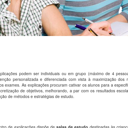
plicações podem ser individuais ou em grupo (máximo de 4 pessoa
venção personalizada e diferenciada com vista à maximização dos 
os exames. As explicações procuram cativar os alunos para a especifi
cretização de objetivos, melhorando, a par com os resultados escol
ição de métodos e estratégias de estudo.
tro de explicações dispõe de
salas de estudo
destinadas às crianç