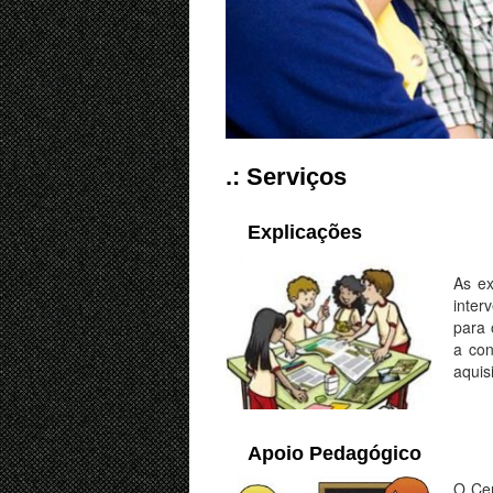
.: Serviços
Explicações
As ex
inter
para 
a con
aquis
Apoio Pedagógico
O Cen